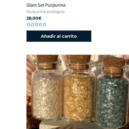
Glam Set Purpurina
Purpurina ecologica
28,00
€
Valorado
con
Añadir al carrito
0
de
5