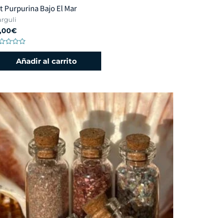
t Purpurina Bajo El Mar
rguli
,00
€
lorado
n
Añadir al carrito