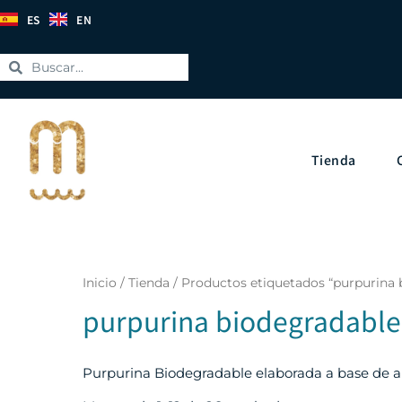
ES
EN
Tienda
Inicio
/
Tienda
/ Productos etiquetados “purpurina 
purpurina biodegradable
Purpurina Biodegradable elaborada a base de alga