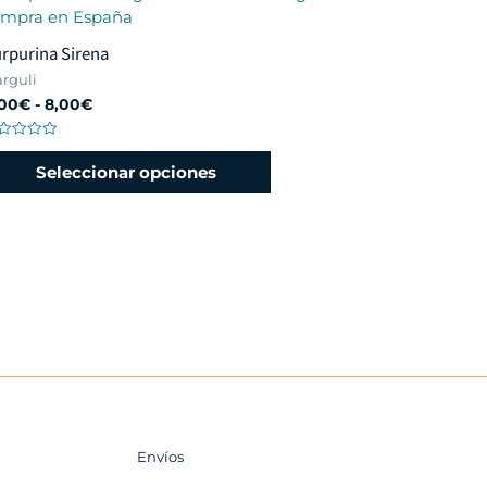
rpurina Sirena
rguli
00
€
-
8,00
€
lorado
n
Seleccionar opciones
Envíos