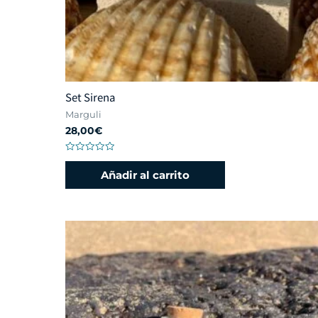
Set Sirena
Marguli
28,00
€
Valorado
con
Añadir al carrito
0
de
5