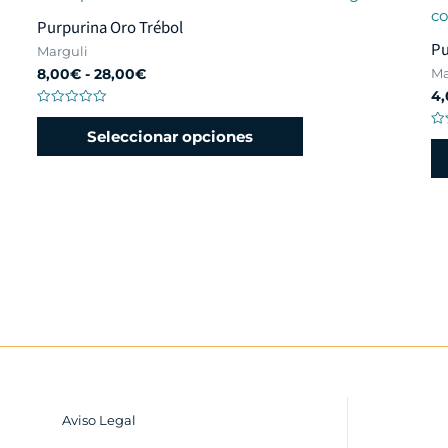
Purpurina Oro Trébol
Pu
Marguli
Ma
8,00
€
-
28,00
€
4,
Valorado
con
Seleccionar opciones
Va
0
co
de
0
5
de
5
Aviso Legal