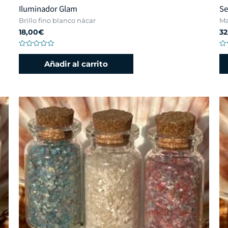
Iluminador Glam
Se
Brillo fino blanco nácar
Ma
18,00
€
32
Valorado
Va
con
co
Añadir al carrito
0
0
de
de
5
5