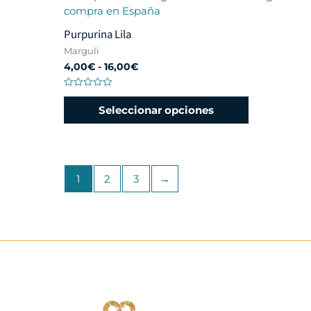
Purpurina Lila
Marguli
4,00
€
-
16,00
€
Valorado
con
Seleccionar opciones
0
de
5
1
2
3
→