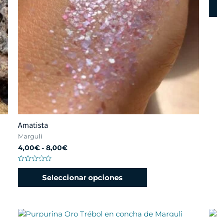
co
0
de
5
Amatista
Marguli
4,00
€
-
8,00
€
Valorado
con
Seleccionar opciones
0
de
5