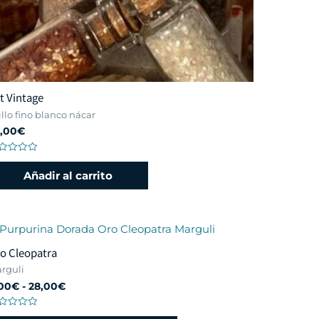
t Vintage
illo fino blanco nácar
,00
€
lorado
n
Añadir al carrito
o Cleopatra
rguli
00
€
-
28,00
€
lorado